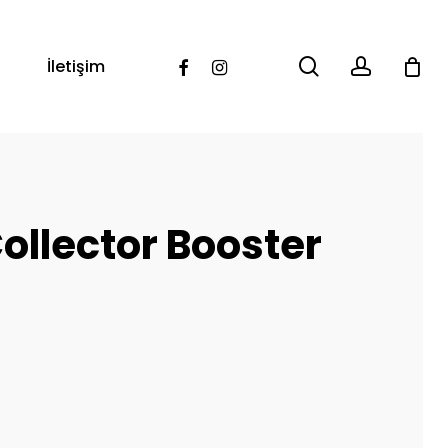
search
account
Facebook
Instagram
İletişim
llector Booster