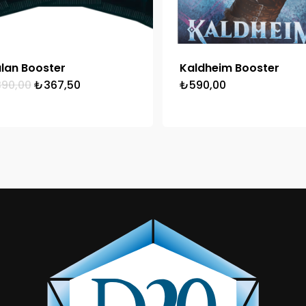
alan Booster
Kaldheim Booster
Orijinal
Şu
390,00
₺
367,50
₺
590,00
fiyat:
andaki
₺390,00.
fiyat:
₺367,50.