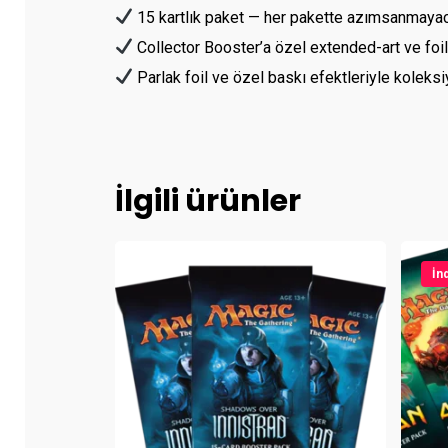
15 kartlık paket — her pakette azımsanmayacak
Collector Booster’a özel extended-art ve foil 
Parlak foil ve özel baskı efektleriyle koleks
İlgili ürünler
İnd