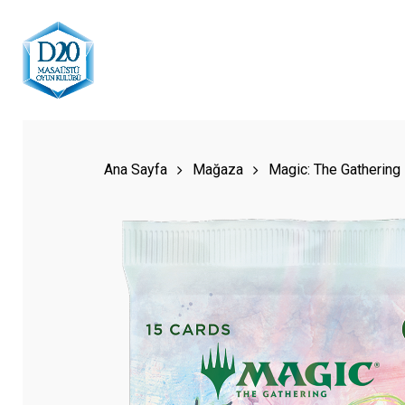
Skip
to
main
content
Hit enter to search or ESC to close
Ana Sayfa
Mağaza
Magic: The Gathering