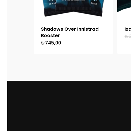
Shadows Over Innistrad
Ix
Booster
₺
₺
745,00