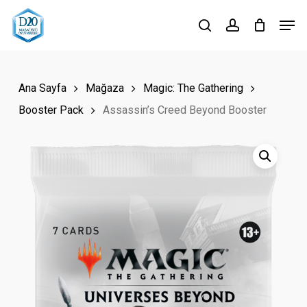
Skip
Men
to
search
account
Close
main
Menu
content
Ana Sayfa
Mağaza
Magic: The Gathering
Booster Pack
Assassin’s Creed Beyond Booster