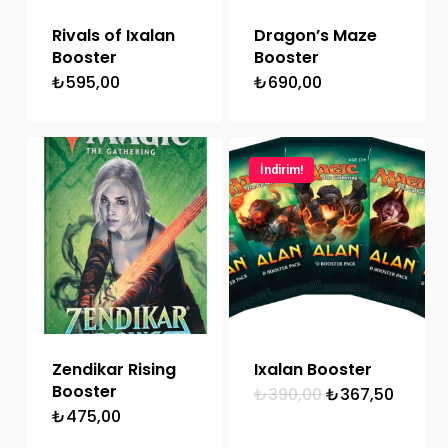
Rivals of Ixalan
Dragon’s Maze
Booster
Booster
₺
595,00
₺
690,00
İndirim!
Zendikar Rising
Ixalan Booster
Booster
Orijinal
Şu
₺
390,00
₺
367,50
fiyat:
andak
₺
475,00
₺390,00.
fiyat:
₺367,5