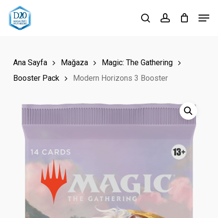
Skip
Men
to
search
account
Close
main
Menu
content
Ana Sayfa
Mağaza
Magic: The Gathering
Booster Pack
Modern Horizons 3 Booster