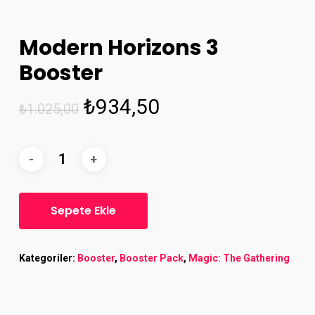
Modern Horizons 3
Booster
Orijinal
Şu
₺
934,50
₺
1.025,00
fiyat:
andaki
₺1.025,00.
fiyat:
₺934,50.
Sepete Ekle
Kategoriler:
Booster
,
Booster Pack
,
Magic: The Gathering