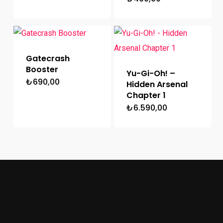
₺367,50.
Gatecrash
Booster
Yu-Gi-Oh! –
₺
690,00
Hidden Arsenal
Chapter 1
₺
6.590,00