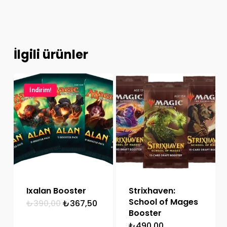
İlgili ürünler
İndirim!
Ixalan Booster
Strixhaven:
School of Mages
Orijinal
Şu
₺
390,00
₺
367,50
fiyat:
andaki
Booster
₺390,00.
fiyat:
₺
490,00