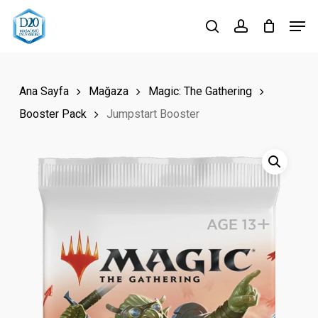
Skip
Men
to
search
account
Close
main
Menu
content
Ana Sayfa
Mağaza
Magic: The Gathering
Booster Pack
Jumpstart Booster