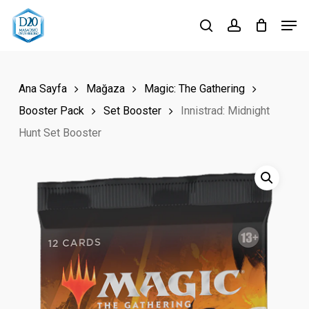
Skip
Men
to
search
account
Close
main
Menu
content
Ana Sayfa
Mağaza
Magic: The Gathering
Booster Pack
Set Booster
Innistrad: Midnight
Hunt Set Booster