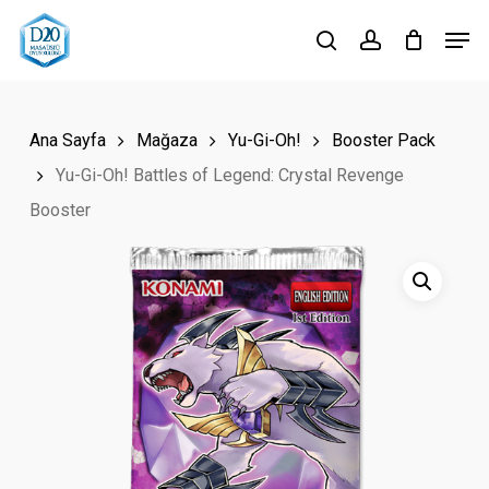
Skip
Men
to
search
account
Close
main
Menu
content
Ana Sayfa
Mağaza
Yu-Gi-Oh!
Booster Pack
Yu-Gi-Oh! Battles of Legend: Crystal Revenge
Booster