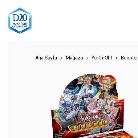
Skip
to
main
content
Hit enter to search or ESC to close
Ana Sayfa
Mağaza
Yu-Gi-Oh!
Booster