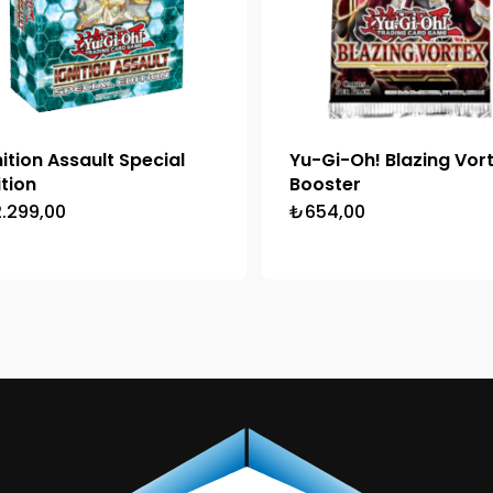
nition Assault Special
Yu-Gi-Oh! Blazing Vor
ition
Booster
2.299,00
₺
654,00