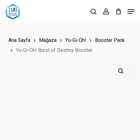
Skip
Men
to
search
account
Close
main
Menu
content
Ana Sayfa
Mağaza
Yu-Gi-Oh!
Booster Pack
Yu-Gi-Oh! Burst of Destiny Booster