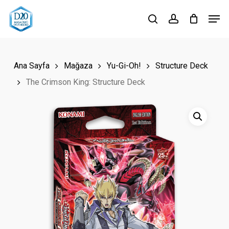
Skip
Men
to
search
account
Close
main
Menu
content
Ana Sayfa
Mağaza
Yu-Gi-Oh!
Structure Deck
The Crimson King: Structure Deck