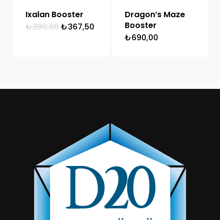
Ixalan Booster
Dragon’s Maze
Booster
Orijinal
Şu
₺
390,00
₺
367,50
fiyat:
andaki
₺
690,00
₺390,00.
fiyat:
₺367,50.