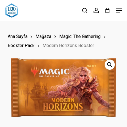
Skip
Men
to
search
account
Close
main
Menu
content
Ana Sayfa
Mağaza
Magic: The Gathering
Booster Pack
Modern Horizons Booster