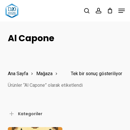
Skip
Men
to
search
account
main
content
Al Capone
Ana Sayfa
Mağaza
Tek bir sonuç gösteriliyor
Ürünler “Al Capone” olarak etiketlendi
Kategoriler