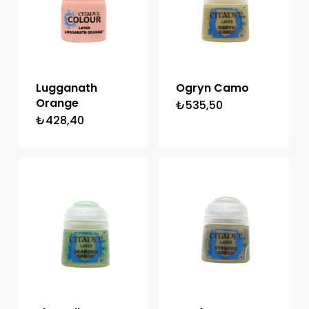
Lugganath
Ogryn Camo
Orange
₺
535,50
₺
428,40