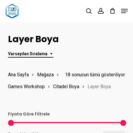
Skip
Men
to
search
account
Close
main
Menu
content
Layer Boya
Varsayılan Sıralama
Ana Sayfa
Mağaza
18 sonucun tümü gösteriliyor
Games Workshop
Citadel Boya
Layer Boya
Fiyata Göre Filtrele
En
En