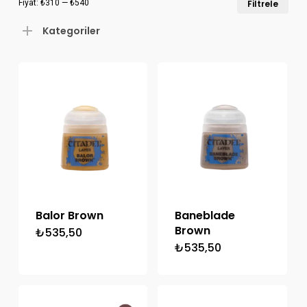
Fiyat:
₺310
—
₺540
Filtrele
düş
yük
Kategoriler
fiya
fiya
Balor Brown
Baneblade
Brown
₺
535,50
₺
535,50