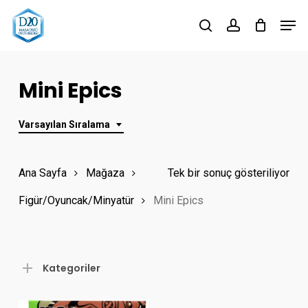
Skip
Men
to
search
account
Close
main
Menu
content
Mini Epics
Varsayılan Sıralama
Ana Sayfa
Mağaza
Tek bir sonuç gösteriliyor
Figür/Oyuncak/Minyatür
Mini Epics
Kategoriler