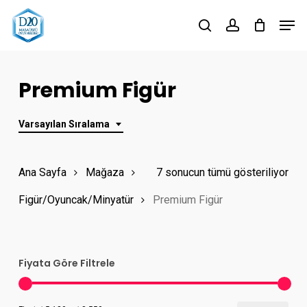
Skip
Men
to
search
account
Close
main
Menu
content
Premium Figür
Varsayılan Sıralama
Ana Sayfa
Mağaza
7 sonucun tümü gösteriliyor
Figür/Oyuncak/Minyatür
Premium Figür
Fiyata Göre Filtrele
En
En