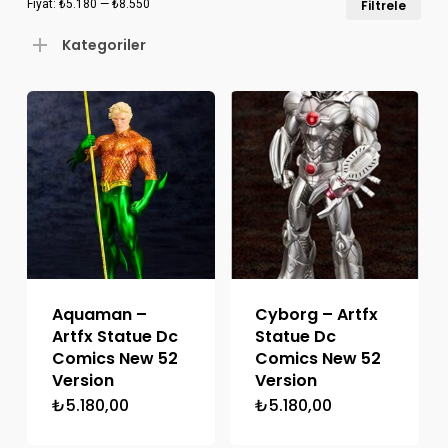
Fiyat:
₺5.180
—
₺8.550
Filtrele
düş
yük
Kategoriler
fiya
fiya
Aquaman –
Cyborg – Artfx
Artfx Statue Dc
Statue Dc
Comics New 52
Comics New 52
Version
Version
₺
5.180,00
₺
5.180,00