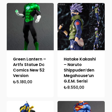
Green Lantern –
Hatake Kakashi
Artfx Statue Dc
– Naruto
Comics New 52
Shippuden’den
Version
Megahouse’un
G.E.M. Serisi
₺
5.180,00
₺
8.550,00