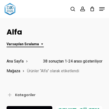
Skip
Men
to
search
account
Close
main
Menu
content
Alfa
Varsayılan Sıralama
Ana Sayfa
38 sonuçtan 1-24 arası gösteriliyor
Mağaza
Ürünler “Alfa” olarak etiketlendi
Kategoriler