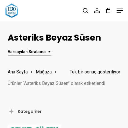
Skip
Men
to
search
account
Close
main
Menu
content
Asteriks Beyaz Süsen
Varsayılan Sıralama
Ana Sayfa
Mağaza
Tek bir sonuç gösteriliyor
Ürünler “Asteriks Beyaz Süsen” olarak etiketlendi
Kategoriler