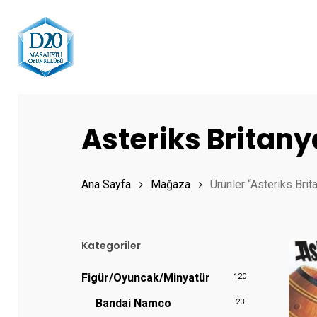
Skip
to
main
content
Hit enter to search or ESC to close
Asteriks Britany
Ana Sayfa
Mağaza
Ürünler “Asteriks Brit
Kategoriler
Figür/Oyuncak/Minyatür
120
Bandai Namco
23