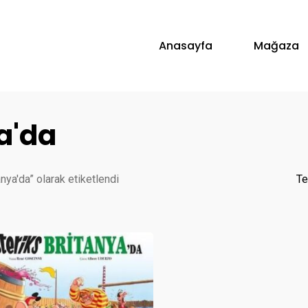
Anasayfa
Mağaza
a'da
anya'da” olarak etiketlendi
Te