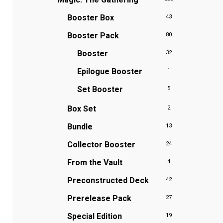
Booster Box
43
Booster Pack
80
Booster
32
Epilogue Booster
1
Set Booster
5
Box Set
2
Bundle
13
Collector Booster
24
From the Vault
4
Preconstructed Deck
42
Prerelease Pack
27
Special Edition
19