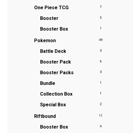
One Piece TCG
7
Booster
5
Booster Box
1
Pokemon
49
Battle Deck
3
Booster Pack
6
Booster Packs
3
Bundle
1
Collection Box
1
Special Box
2
Riftbound
11
Booster Box
4