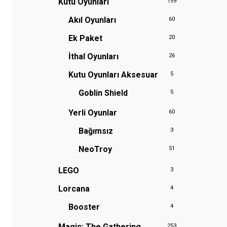
Kutu Oyunları
159
Akıl Oyunları
60
Ek Paket
20
İthal Oyunları
26
Kutu Oyunları Aksesuar
5
Goblin Shield
5
Yerli Oyunlar
60
Bağımsız
3
NeoTroy
51
LEGO
3
Lorcana
4
Booster
4
Magic: The Gathering
253