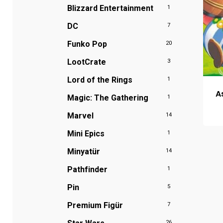
Blizzard Entertainment
1
DC
7
Funko Pop
20
LootCrate
3
Lord of the Rings
1
A
Magic: The Gathering
1
Marvel
14
Mini Epics
1
Minyatür
14
Pathfinder
1
Pin
5
Premium Figür
7
26