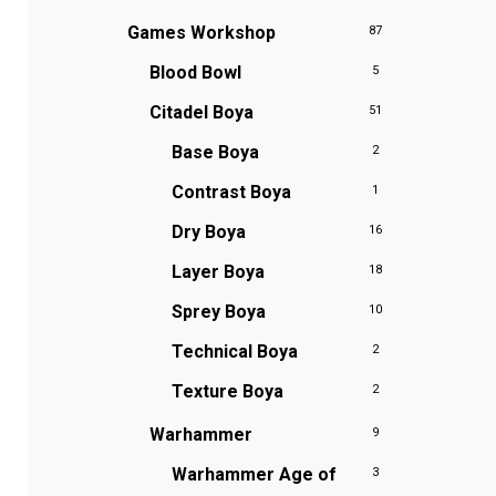
Games Workshop
87
Blood Bowl
5
Citadel Boya
51
Base Boya
2
Contrast Boya
1
Dry Boya
16
Layer Boya
18
Sprey Boya
10
Technical Boya
2
Texture Boya
2
Warhammer
9
Warhammer Age of
3