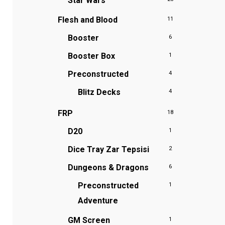
Star Wars
Flesh and Blood
11
Booster
6
Booster Box
1
Preconstructed
4
Blitz Decks
4
FRP
18
D20
1
Dice Tray
Zar Tepsisi
2
Dungeons & Dragons
6
Preconstructed
1
Adventure
GM Screen
1