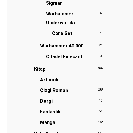
Sigmar
Warhammer
4
Underworlds
Core Set
4
Warhammer 40.000
21
Citadel Finecast
3
Kitap
999
Artbook
1
Çizgi Roman
386
Dergi
13
Fantastik
58
Manga
468