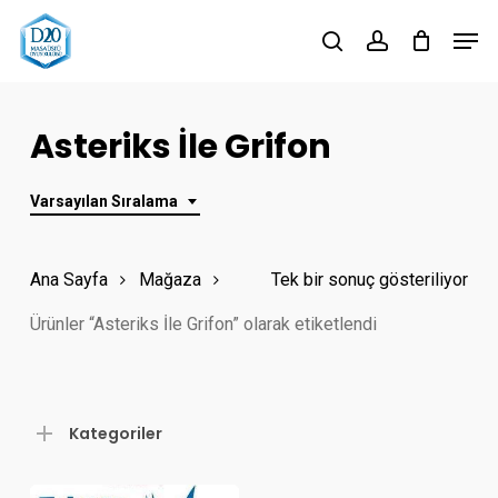
Skip
Men
to
search
account
Close
main
Menu
content
Asteriks İle Grifon
Varsayılan Sıralama
Ana Sayfa
Mağaza
Tek bir sonuç gösteriliyor
Ürünler “Asteriks İle Grifon” olarak etiketlendi
Kategoriler