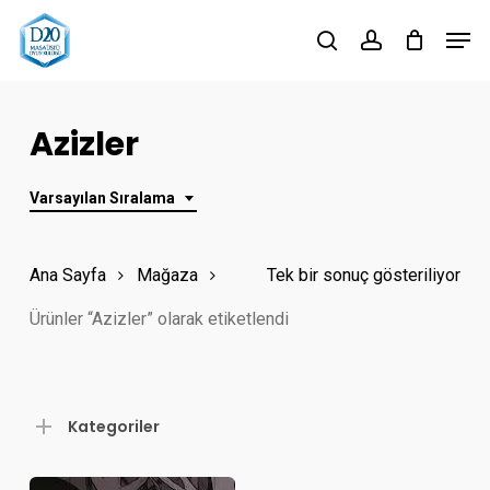
Skip
Men
to
search
account
Close
main
Menu
content
Azizler
Varsayılan Sıralama
Ana Sayfa
Mağaza
Tek bir sonuç gösteriliyor
Ürünler “Azizler” olarak etiketlendi
Kategoriler