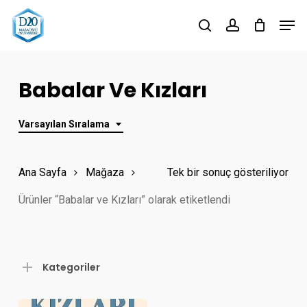
Skip
Men
to
search
account
Close
main
Menu
content
Babalar Ve Kızları
Varsayılan Sıralama
Ana Sayfa
Mağaza
Tek bir sonuç gösteriliyor
Ürünler “Babalar ve Kızları” olarak etiketlendi
Kategoriler