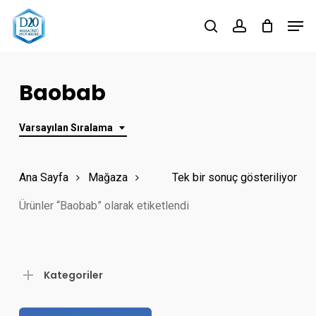
Skip
Men
to
search
account
Close
main
Menu
content
Baobab
Varsayılan Sıralama
Ana Sayfa
Mağaza
Tek bir sonuç gösteriliyor
Ürünler “Baobab” olarak etiketlendi
Kategoriler