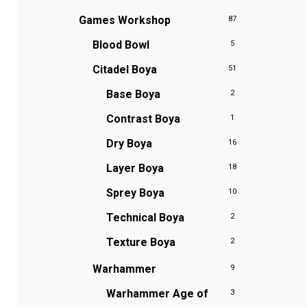
Games Workshop
87
Blood Bowl
5
Citadel Boya
51
Base Boya
2
Contrast Boya
1
Dry Boya
16
Layer Boya
18
Sprey Boya
10
Technical Boya
2
Texture Boya
2
Warhammer
9
Warhammer Age of
3