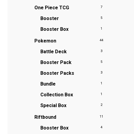
One Piece TCG
7
Booster
5
Booster Box
1
Pokemon
44
Battle Deck
3
Booster Pack
5
Booster Packs
3
Bundle
1
Collection Box
1
Special Box
2
Riftbound
11
Booster Box
4