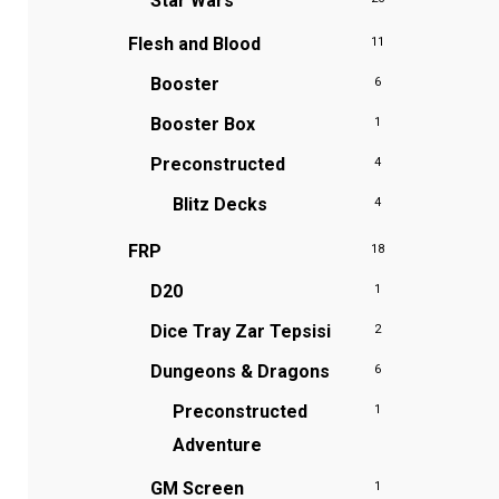
Star Wars
Flesh and Blood
11
Booster
6
Booster Box
1
Preconstructed
4
Blitz Decks
4
FRP
18
D20
1
Dice Tray
Zar Tepsisi
2
Dungeons & Dragons
6
Preconstructed
1
Adventure
GM Screen
1