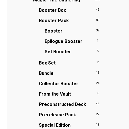
Booster Box
43
Booster Pack
80
Booster
32
Epilogue Booster
1
Set Booster
5
Box Set
2
Bundle
13
Collector Booster
24
From the Vault
4
Preconstructed Deck
44
Prerelease Pack
27
Special Edition
19