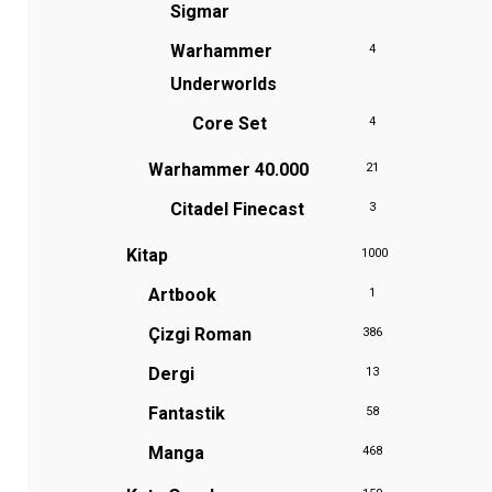
Sigmar
Warhammer
4
Underworlds
Core Set
4
Warhammer 40.000
21
Citadel Finecast
3
Kitap
1000
Artbook
1
Çizgi Roman
386
Dergi
13
Fantastik
58
Manga
468