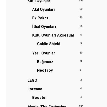
Kutu Oyunları
159
Akıl Oyunları
60
Ek Paket
20
İthal Oyunları
26
Kutu Oyunları Aksesuar
5
Goblin Shield
5
Yerli Oyunlar
60
Bağımsız
3
NeoTroy
51
LEGO
3
Lorcana
4
Booster
4
Magic: The Gathering
255