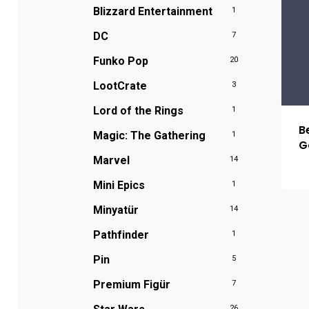
Blizzard Entertainment
1
DC
7
Funko Pop
20
LootCrate
3
Lord of the Rings
1
B
Magic: The Gathering
1
G
Marvel
14
Mini Epics
1
Minyatür
14
Pathfinder
1
Pin
5
Premium Figür
7
26