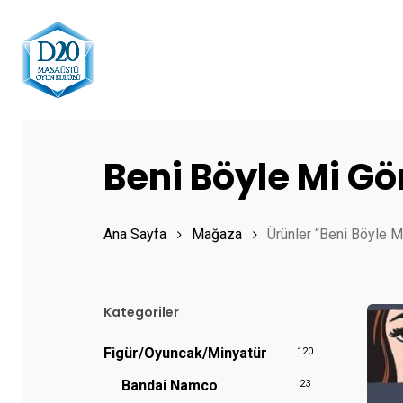
Skip
to
main
content
Hit enter to search or ESC to close
Beni Böyle Mi G
Ana Sayfa
Mağaza
Ürünler “Beni Böyle M
Kategoriler
Figür/Oyuncak/Minyatür
120
Bandai Namco
23