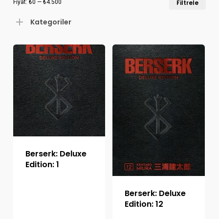
Fiyat:
₺0
—
₺4.500
Filtrele
düş
yük
Kategoriler
fiya
fiya
Berserk: Deluxe
Edition: 1
Berserk: Deluxe
Edition: 12