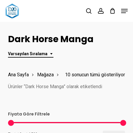
Skip
Men
to
search
account
Close
main
Menu
content
Dark Horse Manga
Varsayılan Sıralama
Ana Sayfa
Mağaza
10 sonucun tümü gösteriliyor
Ürünler “Dark Horse Manga” olarak etiketlendi
Fiyata Göre Filtrele
En
En