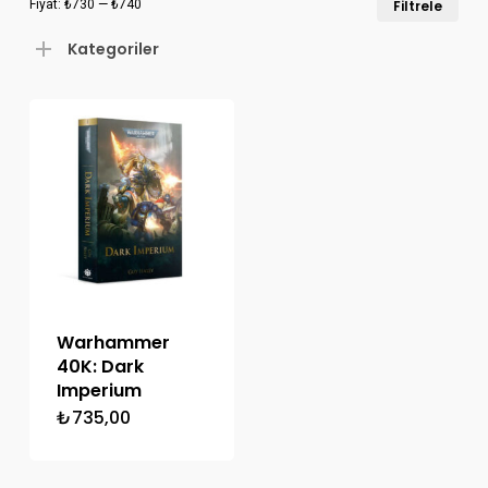
Fiyat:
₺730
—
₺740
Filtrele
düş
yük
Kategoriler
fiya
fiya
Warhammer
40K: Dark
Imperium
₺
735,00