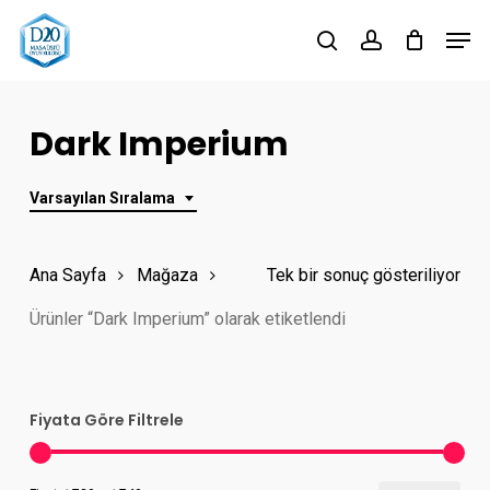
Skip
Men
to
search
account
Close
main
Menu
content
Dark Imperium
Varsayılan Sıralama
Ana Sayfa
Mağaza
Tek bir sonuç gösteriliyor
Ürünler “Dark Imperium” olarak etiketlendi
Fiyata Göre Filtrele
En
En