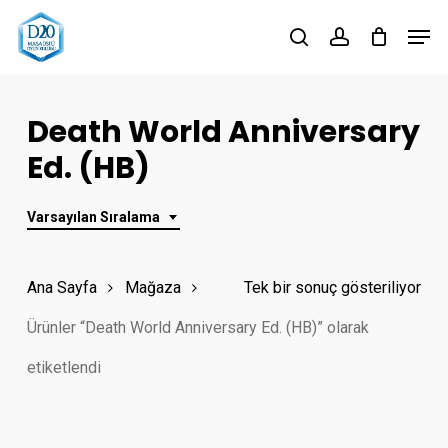
Skip
Men
to
search
account
Close
main
Menu
content
Death World Anniversary
Ed. (HB)
Varsayılan Sıralama
Ana Sayfa
Mağaza
Tek bir sonuç gösteriliyor
Ürünler “Death World Anniversary Ed. (HB)” olarak
etiketlendi