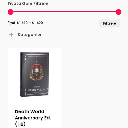
Fiyata Göre Filtrele
En
En
Fiyat:
₺1.610
—
₺1.620
Filtrele
düş
yük
Kategoriler
fiya
fiya
Death World
Anniversary Ed.
(HB)