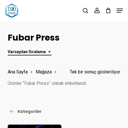
Skip
Men
to
search
account
Close
main
Menu
content
Fubar Press
Varsayılan Sıralama
Ana Sayfa
Mağaza
Tek bir sonuç gösteriliyor
Ürünler “Fubar Press” olarak etiketlendi
Kategoriler