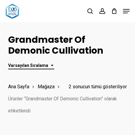
Skip
Men
to
search
account
Close
main
Menu
content
Grandmaster Of
Demonic Cullivation
Varsayılan Sıralama
Ana Sayfa
Mağaza
2 sonucun tümü gösteriliyor
Ürünler “Grandmaster Of Demonic Cullivation” olarak
etiketlendi