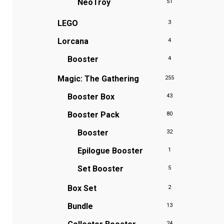
NeoTroy
51
LEGO
3
Lorcana
4
Booster
4
Magic: The Gathering
255
Booster Box
43
Booster Pack
80
Booster
32
Epilogue Booster
1
Set Booster
5
Box Set
2
Bundle
13
24