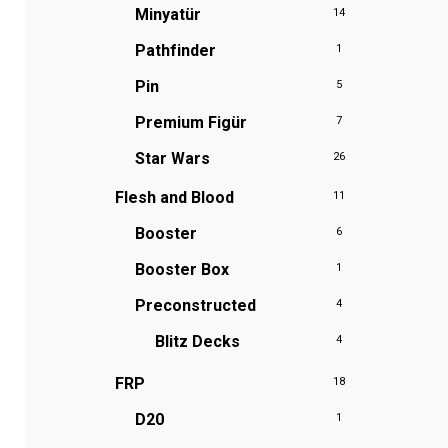
Minyatür
14
Pathfinder
1
Pin
5
Premium Figür
7
Star Wars
26
Flesh and Blood
11
Booster
6
Booster Box
1
Preconstructed
4
Blitz Decks
4
FRP
18
D20
1