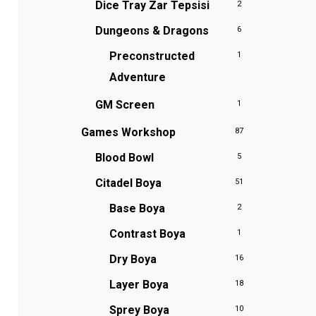
Dice Tray
Zar Tepsisi
2
Dungeons & Dragons
6
Preconstructed
1
Adventure
GM Screen
1
Games Workshop
87
Blood Bowl
5
Citadel Boya
51
Base Boya
2
Contrast Boya
1
Dry Boya
16
Layer Boya
18
Sprey Boya
10