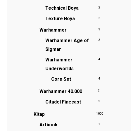
Technical Boya
2
Texture Boya
2
Warhammer
9
Warhammer Age of
3
Sigmar
Warhammer
4
Underworlds
Core Set
4
Warhammer 40.000
21
Citadel Finecast
3
Kitap
1000
Artbook
1