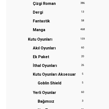
Çizgi Roman
386
Dergi
13
Fantastik
58
Manga
468
Kutu Oyunları
159
Akıl Oyunları
60
Ek Paket
20
İthal Oyunları
26
Kutu Oyunları Aksesuar
5
Goblin Shield
5
Yerli Oyunlar
60
Bağımsız
3