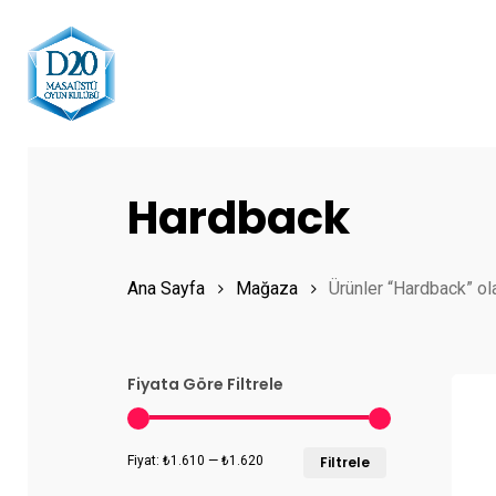
Skip
to
main
content
Hit enter to search or ESC to close
Hardback
Ana Sayfa
Mağaza
Ürünler “Hardback” ol
Fiyata Göre Filtrele
En
En
Fiyat:
₺1.610
—
₺1.620
Filtrele
düşük
yüksek