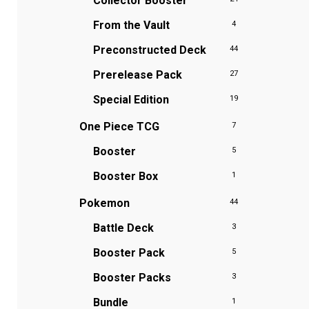
Collector Booster
From the Vault
4
Preconstructed Deck
44
Prerelease Pack
27
Special Edition
19
One Piece TCG
7
Booster
5
Booster Box
1
Pokemon
44
Battle Deck
3
Booster Pack
5
Booster Packs
3
Bundle
1