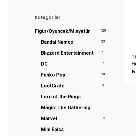
fiyat
fiyat
Kategoriler
Figür/Oyuncak/Minyatür
120
Bandai Namco
23
Blizzard Entertainment
1
T
H
DC
7
₺
Funko Pop
20
LootCrate
3
Lord of the Rings
1
Magic: The Gathering
1
Marvel
14
Mini Epics
1