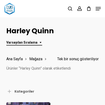
Skip
Men
to
search
account
Close
main
Menu
content
Harley Quinn
Varsayılan Sıralama
Ana Sayfa
Mağaza
Tek bir sonuç gösteriliyor
Ürünler “Harley Quinn” olarak etiketlendi
Kategoriler