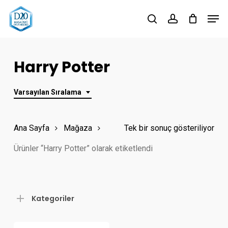
Skip
Men
to
search
account
Close
main
Menu
content
Harry Potter
Varsayılan Sıralama
Ana Sayfa
Mağaza
Tek bir sonuç gösteriliyor
Ürünler “Harry Potter” olarak etiketlendi
Kategoriler