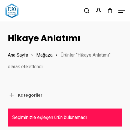
Skip
Men
to
search
account
Close
main
Menu
content
Hikaye Anlatımı
Ana Sayfa
Mağaza
Ürünler “Hikaye Anlatımı”
olarak etiketlendi
Kategoriler
Seçiminizle eşleşen ürün bulunamadı.