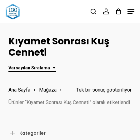
Skip
Men
to
search
account
Close
main
Menu
content
Kıyamet Sonrası Kuş
Cenneti
Varsayılan Sıralama
Ana Sayfa
Mağaza
Tek bir sonuç gösteriliyor
Ürünler “Kıyamet Sonrası Kuş Cenneti” olarak etiketlendi
Kategoriler