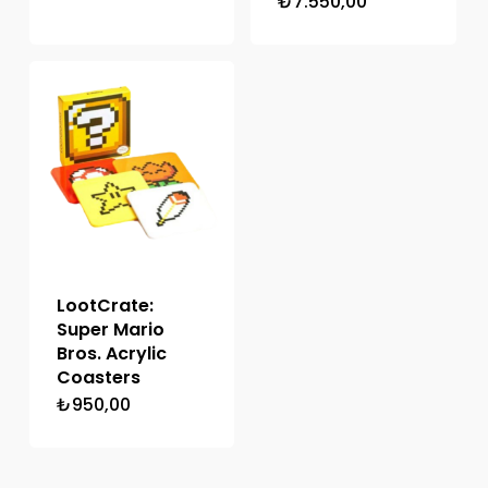
₺
7.550,00
LootCrate:
Super Mario
Bros. Acrylic
Coasters
₺
950,00