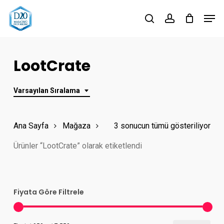
Skip
Men
to
search
account
Close
main
Menu
content
LootCrate
Varsayılan Sıralama
Ana Sayfa
Mağaza
3 sonucun tümü gösteriliyor
Ürünler “LootCrate” olarak etiketlendi
Fiyata Göre Filtrele
En
En