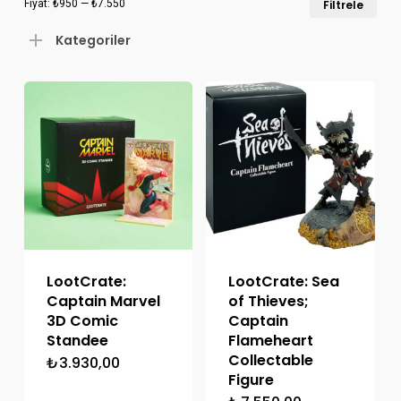
Fiyat:
₺950
—
₺7.550
Filtrele
düş
yük
Kategoriler
fiya
fiya
LootCrate:
LootCrate: Sea
Captain Marvel
of Thieves;
3D Comic
Captain
Standee
Flameheart
Collectable
₺
3.930,00
Figure