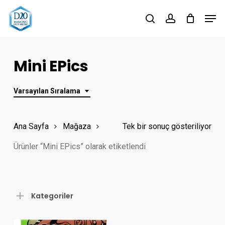
Skip
Men
to
search
account
Close
main
Menu
content
Mini EPics
Varsayılan Sıralama
Ana Sayfa
Mağaza
Tek bir sonuç gösteriliyor
Ürünler “Mini EPics” olarak etiketlendi
Kategoriler