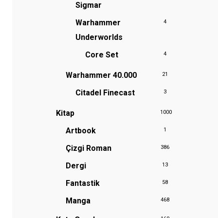
Sigmar
Warhammer
4
Underworlds
Core Set
4
Warhammer 40.000
21
Citadel Finecast
3
Kitap
1000
Artbook
1
Çizgi Roman
386
Dergi
13
Fantastik
58
Manga
468