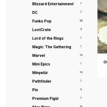
Blizzard Entertainment
1
DC
7
Funko Pop
20
LootCrate
3
Lord of the Rings
1
Magic: The Gathering
1
Marvel
14
O
Mini Epics
1
Minyatür
14
Pathfinder
1
Pin
5
Premium Figür
7
26