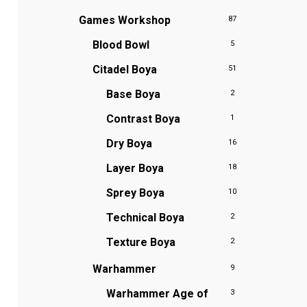
Games Workshop
87
Blood Bowl
5
Citadel Boya
51
Base Boya
2
Contrast Boya
1
Dry Boya
16
Layer Boya
18
Sprey Boya
10
Technical Boya
2
Texture Boya
2
Warhammer
9
Warhammer Age of
3