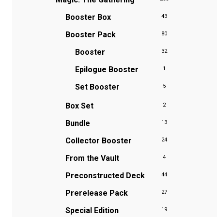
Booster Box
43
Booster Pack
80
Booster
32
Epilogue Booster
1
Set Booster
5
Box Set
2
Bundle
13
Collector Booster
24
From the Vault
4
Preconstructed Deck
44
Prerelease Pack
27
Special Edition
19