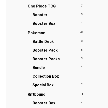
One Piece TCG
7
Booster
5
Booster Box
1
Pokemon
44
Battle Deck
3
Booster Pack
5
Booster Packs
3
Bundle
1
Collection Box
1
Special Box
2
Riftbound
11
Booster Box
4