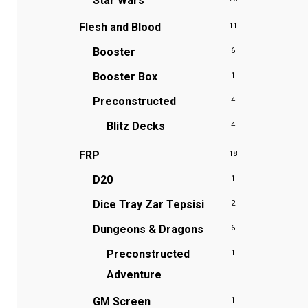
Star Wars
Flesh and Blood
11
Booster
6
Booster Box
1
Preconstructed
4
Blitz Decks
4
FRP
18
D20
1
Dice Tray
Zar Tepsisi
2
Dungeons & Dragons
6
Preconstructed
1
Adventure
GM Screen
1