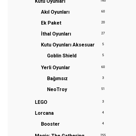
Kutu Oyunları
160
Akıl Oyunları
60
Ek Paket
20
İthal Oyunları
27
Kutu Oyunları Aksesuar
5
Goblin Shield
5
Yerli Oyunlar
60
Bağımsız
3
NeoTroy
51
LEGO
3
Lorcana
4
Booster
4
Magic: The Gathering
255