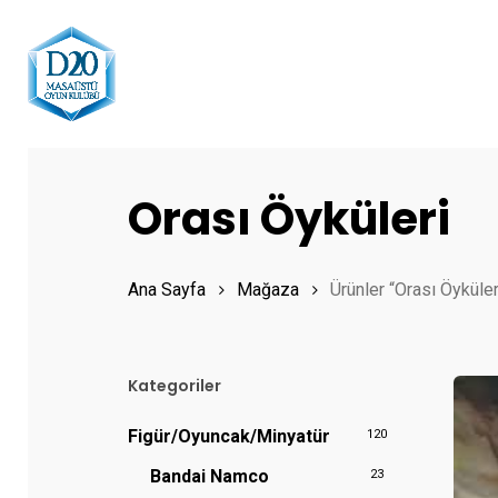
Skip
to
main
content
Hit enter to search or ESC to close
Orası Öyküleri
Ana Sayfa
Mağaza
Ürünler “Orası Öyküler
Kategoriler
Figür/Oyuncak/Minyatür
120
Bandai Namco
23