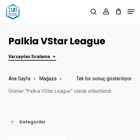
Skip
Men
to
search
account
Close
main
Menu
content
Palkia VStar League
Varsayılan Sıralama
Ana Sayfa
Mağaza
Tek bir sonuç gösteriliyor
Ürünler “Palkia VStar League” olarak etiketlendi
Kategoriler