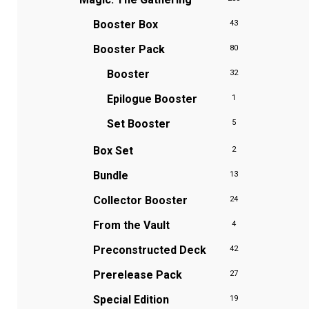
Booster Box
43
Booster Pack
80
Booster
32
Epilogue Booster
1
Set Booster
5
Box Set
2
Bundle
13
Collector Booster
24
From the Vault
4
Preconstructed Deck
42
Prerelease Pack
27
Special Edition
19