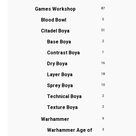
Games Workshop
87
Blood Bowl
5
Citadel Boya
51
Base Boya
2
Contrast Boya
1
Dry Boya
16
Layer Boya
18
Sprey Boya
10
Technical Boya
2
Texture Boya
2
Warhammer
9
Warhammer Age of
3