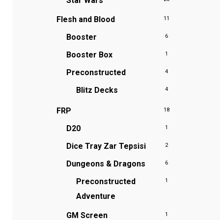
Star Wars
Flesh and Blood
11
Booster
6
Booster Box
1
Preconstructed
4
Blitz Decks
4
FRP
18
D20
1
Dice Tray
Zar Tepsisi
2
Dungeons & Dragons
6
Preconstructed
1
Adventure
GM Screen
1