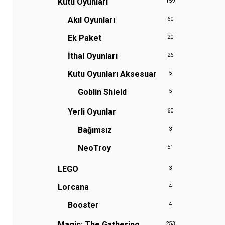
Kutu Oyunları
159
Akıl Oyunları
60
Ek Paket
20
İthal Oyunları
26
Kutu Oyunları Aksesuar
5
Goblin Shield
5
Yerli Oyunlar
60
Bağımsız
3
NeoTroy
51
LEGO
3
Lorcana
4
Booster
4
Magic: The Gathering
253