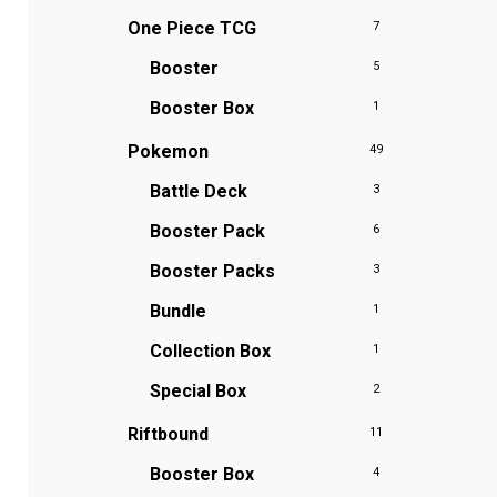
One Piece TCG
7
Booster
5
Booster Box
1
Pokemon
49
Battle Deck
3
Booster Pack
6
Booster Packs
3
Bundle
1
Collection Box
1
Special Box
2
Riftbound
11
Booster Box
4