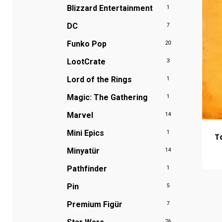
Blizzard Entertainment
1
DC
7
Funko Pop
20
LootCrate
3
Lord of the Rings
1
Magic: The Gathering
1
Marvel
14
Mini Epics
1
T
Minyatür
14
Pathfinder
1
Pin
5
Premium Figür
7
26