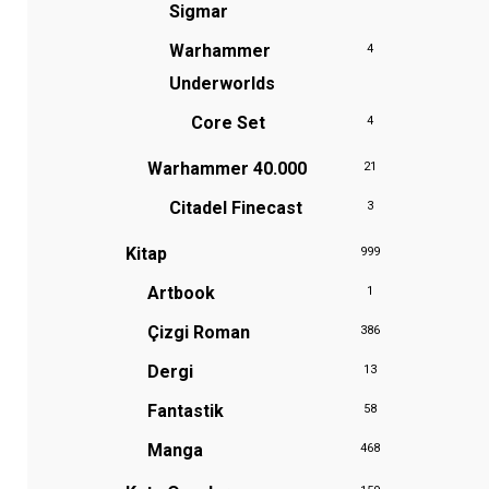
Sigmar
Warhammer
4
Underworlds
Core Set
4
Warhammer 40.000
21
Citadel Finecast
3
Kitap
999
Artbook
1
Çizgi Roman
386
Dergi
13
Fantastik
58
Manga
468