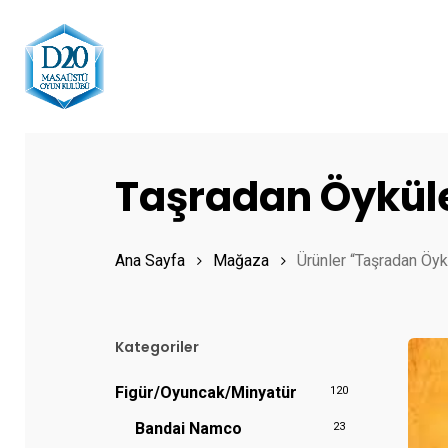
Skip
to
main
content
Hit enter to search or ESC to close
Taşradan Öykül
Ana Sayfa
Mağaza
Ürünler “Taşradan Öykü
Kategoriler
Figür/Oyuncak/Minyatür
120
Bandai Namco
23