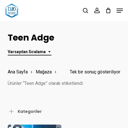
Skip
Men
to
search
account
Close
main
Menu
content
Teen Adge
Varsayılan Sıralama
Ana Sayfa
Mağaza
Tek bir sonuç gösteriliyor
Ürünler “Teen Adge” olarak etiketlendi
Kategoriler