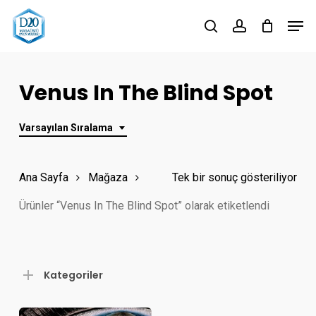
Skip
Men
to
search
account
Close
main
Menu
content
Venus In The Blind Spot
Varsayılan Sıralama
Ana Sayfa
Mağaza
Tek bir sonuç gösteriliyor
Ürünler “Venus In The Blind Spot” olarak etiketlendi
Kategoriler