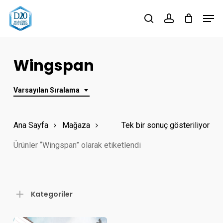
Skip
Men
to
search
account
Close
main
Menu
content
Wingspan
Varsayılan Sıralama
Ana Sayfa
Mağaza
Tek bir sonuç gösteriliyor
Ürünler “Wingspan” olarak etiketlendi
Kategoriler